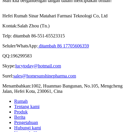
Mari kita bergandengan tangan dalam menciptakan brilian!
Hefei Rumah Sinar Matahari Farmasi Teknologi Co, Ltd
Kontak:
Salah Zhou (Tn.)
Telp:
ditambah 86-551-65523315
Seluler/WhatsApp:
ditambah 86 17705606359
QQ:
196299583
Skype:
lucytoday@hotmail.com
Surel:
sales@homesunshinepharma.com
Menambahkan:
1002, Huanmao Bangunan, No.105, Mengcheng
Jalan, Hefei Kota, 230061, Cina
Rumah
Tentang kami
Produk
Berita
Pengetahuan
Hubungi kami