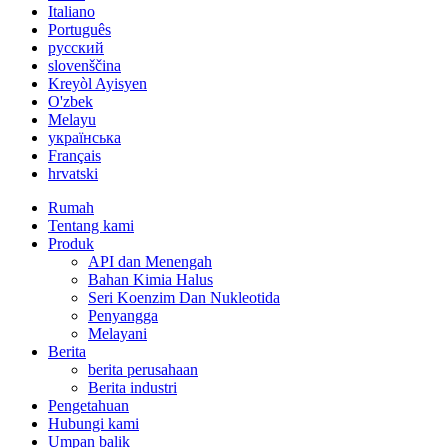
Italiano
Português
русский
slovenščina
Kreyòl Ayisyen
O'zbek
Melayu
українська
Français
hrvatski
Rumah
Tentang kami
Produk
API dan Menengah
Bahan Kimia Halus
Seri Koenzim Dan Nukleotida
Penyangga
Melayani
Berita
berita perusahaan
Berita industri
Pengetahuan
Hubungi kami
Umpan balik