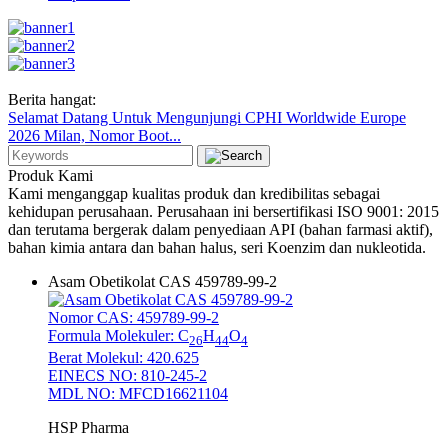
Berita hangat:
Selamat Datang Untuk Mengunjungi CPHI Worldwide Europe
2026 Milan, Nomor Boot...
Produk
Kami
Kami menganggap kualitas produk dan kredibilitas sebagai
kehidupan perusahaan.
Perusahaan ini bersertifikasi ISO 9001: 2015
dan terutama bergerak dalam penyediaan API (bahan farmasi aktif),
bahan kimia antara dan bahan halus, seri Koenzim dan nukleotida.
Asam Obetikolat CAS 459789-99-2
Nomor CAS: 459789-99-2
Formula Molekuler: C
H
O
26
44
4
Berat Molekul: 420.625
EINECS NO: 810-245-2
MDL NO: MFCD16621104
HSP Pharma