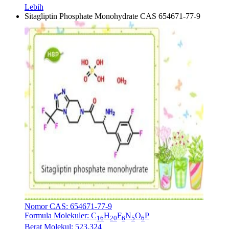
Lebih
Sitagliptin Phosphate Monohydrate CAS 654671-77-9
Nomor CAS: 654671-77-9
Formula Molekuler: C
H
F
N
O
P
16
20
6
5
6
Berat Molekul: 523.324