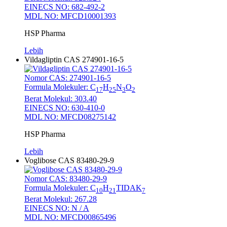
EINECS NO: 682-492-2
MDL NO: MFCD10001393
HSP Pharma
Lebih
Vildagliptin CAS 274901-16-5
Nomor CAS: 274901-16-5
Formula Molekuler: C
H
N
O
17
25
3
2
Berat Molekul: 303.40
EINECS NO: 630-410-0
MDL NO: MFCD08275142
HSP Pharma
Lebih
Voglibose CAS 83480-29-9
Nomor CAS: 83480-29-9
Formula Molekuler: C
H
TIDAK
10
21
7
Berat Molekul: 267.28
EINECS NO: N / A
MDL NO: MFCD00865496