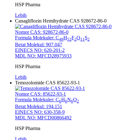
HSP Pharma
Lebih
Canagliflozin Hemihydrate CAS 928672-86-0
Nomor CAS: 928672-86-0
Formula Molekuler: C
H
F
O
S
48
52
2
11
2
Berat Molekul: 907.047
EINECS NO: 620-201-2
MDL NO: MFCD28975933
HSP Pharma
Lebih
Temozolomide CAS 85622-93-1
Nomor CAS: 85622-93-1
Formula Molekuler: C
H
N
O
6
6
6
2
Berat Molekul: 194.151
EINECS NO: 630-358-9
MDL NO: MFCD00866492
HSP Pharma
Lebih